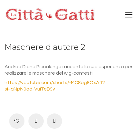
Maschere d’autore 2
Andrea Diana Piccalunga racconta la sua esperienza per
realizzare le maschere del wig-contest!
https://youtube.com/shorts/-MC8pg8OxA4?
si=aNpN0qd-VuiTeB9v