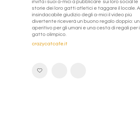
invita i suoi a-mici a pubblicare sui loro social le
storie dei loro gatti atletici e taggare il locale. 
insindacabile giudizio degli a-mici il video più
divertente riceverà un buono regalo doppio: un
aperitivo per gli umani e una cesta di regali per i
gatto olimpico.
crazycatcafe.it