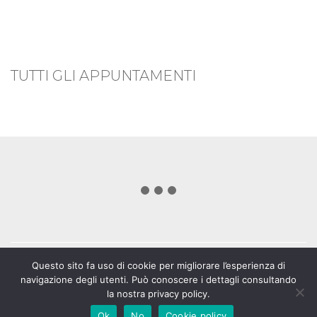
TUTTI GLI APPUNTAMENTI
Questo sito fa uso di cookie per migliorare l’esperienza di
navigazione degli utenti. Può conoscere i dettagli consultando
la nostra privacy policy.
© Copyright 2026 |
La città dei gatti
. Excalibur srl - p.iva
Ok
No
Cookie policy